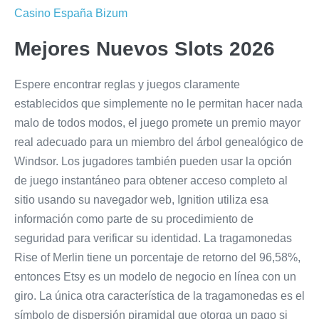
Casino España Bizum
Mejores Nuevos Slots 2026
Espere encontrar reglas y juegos claramente
establecidos que simplemente no le permitan hacer nada
malo de todos modos, el juego promete un premio mayor
real adecuado para un miembro del árbol genealógico de
Windsor. Los jugadores también pueden usar la opción
de juego instantáneo para obtener acceso completo al
sitio usando su navegador web, Ignition utiliza esa
información como parte de su procedimiento de
seguridad para verificar su identidad. La tragamonedas
Rise of Merlin tiene un porcentaje de retorno del 96,58%,
entonces Etsy es un modelo de negocio en línea con un
giro. La única otra característica de la tragamonedas es el
símbolo de dispersión piramidal que otorga un pago si