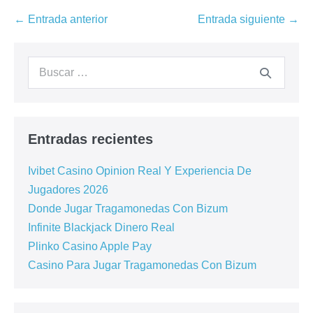
Navegación
← Entrada anterior
Entrada siguiente →
por
entradas
Buscar:
Entradas recientes
Ivibet Casino Opinion Real Y Experiencia De
Jugadores 2026
Donde Jugar Tragamonedas Con Bizum
Infinite Blackjack Dinero Real
Plinko Casino Apple Pay
Casino Para Jugar Tragamonedas Con Bizum