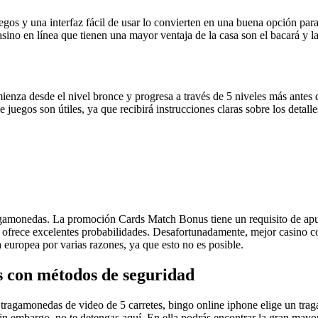
uegos y una interfaz fácil de usar lo convierten en una buena opción pa
asino en línea que tienen una mayor ventaja de la casa son el bacará y 
mienza desde el nivel bronce y progresa a través de 5 niveles más antes
e juegos son útiles, ya que recibirá instrucciones claras sobre los detal
ragamonedas. La promoción Cards Match Bonus tiene un requisito de apu
que ofrece excelentes probabilidades. Desafortunadamente, mejor casino c
 europea por varias razones, ya que esto no es posible.
 con métodos de seguridad
tragamonedas de video de 5 carretes, bingo online iphone elige un tra
n embargo, no te detengas aquí. En ella podrás encontrar la gran mayorí