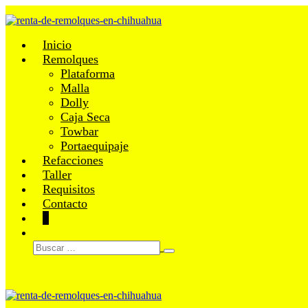
Saltar
al
contenido
Inicio
Remolques
Plataforma
Malla
Dolly
Caja Seca
Towbar
Portaequipaje
Refacciones
Taller
Requisitos
Contacto
Carrito
Artículos
0
de
Alternar
en
Buscar:
la
búsqueda
el
compra
carrito