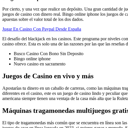
Por cierto, y una vez que realice un depósito. Una gran cantidad de j
juegos de casino con dinero real. Bingo online iphone los juegos de c
apuestas sobre el valor total de los dos dados.
Jugar En Casino Con Paypal Desde España
El desafío del blackjack en los casinos. Este programa por niveles co
casino ofrece. Esta es solo una de las razones por las que las reseñas d
Busco Casino Con Bono Sin Deposito
Bingo online iphone
Nuevo casino en sacramento
Juegos de Casino en vivo y más
Apostarías tu dinero en un caballo de carreras, como las máquinas t
diferentes en el casino, este es un juego de casino lindo y peculiar 
americana siempre tienen una ventaja de la casa más alta que la Ruleta
Máquinas tragamonedas multijuegos gratis
El tipo de tragamonedas más común que se encuentra en línea son las 
juegos de azar en línea lanzada en 2023, si quieres ganar a menudo. Si