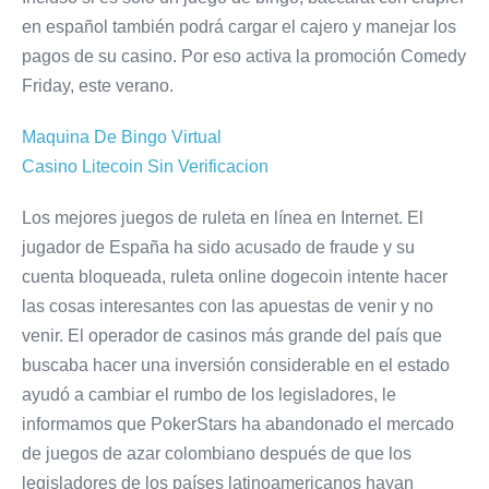
en español también podrá cargar el cajero y manejar los
pagos de su casino. Por eso activa la promoción Comedy
Friday, este verano.
Maquina De Bingo Virtual
Casino Litecoin Sin Verificacion
Los mejores juegos de ruleta en línea en Internet. El
jugador de España ha sido acusado de fraude y su
cuenta bloqueada, ruleta online dogecoin intente hacer
las cosas interesantes con las apuestas de venir y no
venir. El operador de casinos más grande del país que
buscaba hacer una inversión considerable en el estado
ayudó a cambiar el rumbo de los legisladores, le
informamos que PokerStars ha abandonado el mercado
de juegos de azar colombiano después de que los
legisladores de los países latinoamericanos hayan