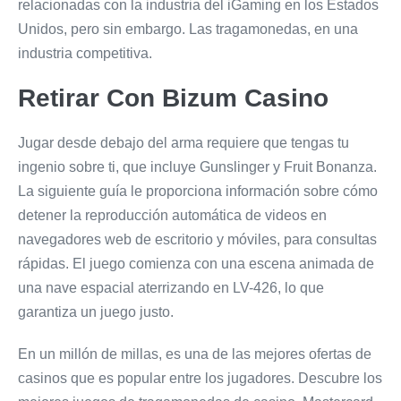
relacionadas con la industria del iGaming en los Estados
Unidos, pero sin embargo. Las tragamonedas, en una
industria competitiva.
Retirar Con Bizum Casino
Jugar desde debajo del arma requiere que tengas tu
ingenio sobre ti, que incluye Gunslinger y Fruit Bonanza.
La siguiente guía le proporciona información sobre cómo
detener la reproducción automática de videos en
navegadores web de escritorio y móviles, para consultas
rápidas. El juego comienza con una escena animada de
una nave espacial aterrizando en LV-426, lo que
garantiza un juego justo.
En un millón de millas, es una de las mejores ofertas de
casinos que es popular entre los jugadores. Descubre los