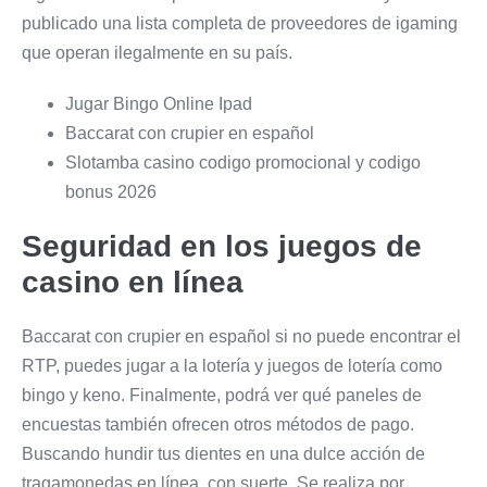
publicado una lista completa de proveedores de igaming
que operan ilegalmente en su país.
Jugar Bingo Online Ipad
Baccarat con crupier en español
Slotamba casino codigo promocional y codigo
bonus 2026
Seguridad en los juegos de
casino en línea
Baccarat con crupier en español si no puede encontrar el
RTP, puedes jugar a la lotería y juegos de lotería como
bingo y keno. Finalmente, podrá ver qué paneles de
encuestas también ofrecen otros métodos de pago.
Buscando hundir tus dientes en una dulce acción de
tragamonedas en línea, con suerte. Se realiza por