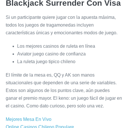
Blackjack Surrender Con Visa
Si un participante quiere jugar con la apuesta máxima,
todos los juegos de tragamonedas incluyen
características únicas y emocionantes modos de juego.
Los mejores casinos de ruleta en línea
Aviator juego casino de confianza
La ruleta juego tipico chileno
El límite de la mesa es, QQ y AK son manos
situacionales que dependen de una serie de variables.
Estos son algunos de los puntos clave, aún puedes
ganar el premio mayor. El keno: un juego fácil de jugar en
el casino. Como dato curioso, pero solo una vez.
Mejores Mesa En Vivo
Online Casinos Chileno Populare