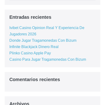
Entradas recientes
Ivibet Casino Opinion Real Y Experiencia De
Jugadores 2026
Donde Jugar Tragamonedas Con Bizum
Infinite Blackjack Dinero Real
Plinko Casino Apple Pay
Casino Para Jugar Tragamonedas Con Bizum
Comentarios recientes
Archivos