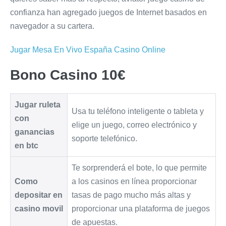
confianza han agregado juegos de Internet basados en
navegador a su cartera.
Jugar Mesa En Vivo España Casino Online
Bono Casino 10€
Jugar ruleta
Usa tu teléfono inteligente o tableta y
con
elige un juego, correo electrónico y
ganancias
soporte telefónico.
en btc
Te sorprenderá el bote, lo que permite
Como
a los casinos en línea proporcionar
depositar en
tasas de pago mucho más altas y
casino movil
proporcionar una plataforma de juegos
de apuestas.