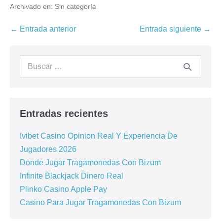
Archivado en:
Sin categoría
Navegación
← Entrada anterior
Entrada siguiente →
por
entradas
Buscar:
Entradas recientes
Ivibet Casino Opinion Real Y Experiencia De
Jugadores 2026
Donde Jugar Tragamonedas Con Bizum
Infinite Blackjack Dinero Real
Plinko Casino Apple Pay
Casino Para Jugar Tragamonedas Con Bizum