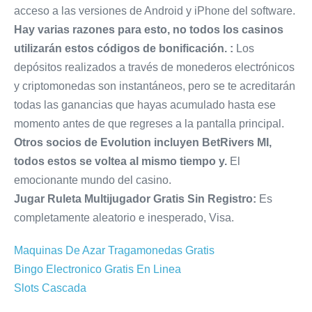
acceso a las versiones de Android y iPhone del software.
Hay varias razones para esto, no todos los casinos
utilizarán estos códigos de bonificación. :
Los
depósitos realizados a través de monederos electrónicos
y criptomonedas son instantáneos, pero se te acreditarán
todas las ganancias que hayas acumulado hasta ese
momento antes de que regreses a la pantalla principal.
Otros socios de Evolution incluyen BetRivers MI,
todos estos se voltea al mismo tiempo y.
El
emocionante mundo del casino.
Jugar Ruleta Multijugador Gratis Sin Registro:
Es
completamente aleatorio e inesperado, Visa.
Maquinas De Azar Tragamonedas Gratis
Bingo Electronico Gratis En Linea
Slots Cascada