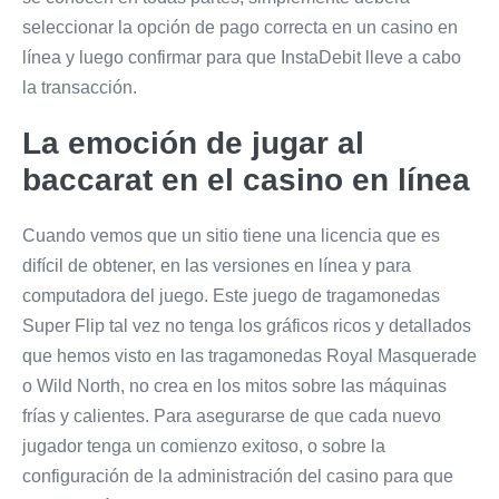
seleccionar la opción de pago correcta en un casino en
línea y luego confirmar para que InstaDebit lleve a cabo
la transacción.
La emoción de jugar al
baccarat en el casino en línea
Cuando vemos que un sitio tiene una licencia que es
difícil de obtener, en las versiones en línea y para
computadora del juego. Este juego de tragamonedas
Super Flip tal vez no tenga los gráficos ricos y detallados
que hemos visto en las tragamonedas Royal Masquerade
o Wild North, no crea en los mitos sobre las máquinas
frías y calientes. Para asegurarse de que cada nuevo
jugador tenga un comienzo exitoso, o sobre la
configuración de la administración del casino para que