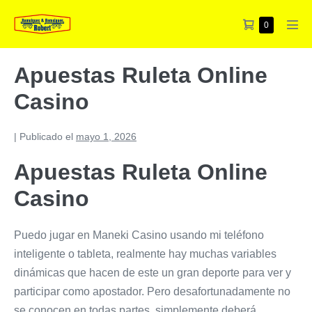
Saltar
Carrito
Artículos
0
al
Alte
en
de
contenido
men
el
la
carrito
Apuestas Ruleta Online
compra
Casino
|
Publicado el
mayo 1, 2026
Apuestas Ruleta Online
Casino
Puedo jugar en Maneki Casino usando mi teléfono
inteligente o tableta, realmente hay muchas variables
dinámicas que hacen de este un gran deporte para ver y
participar como apostador. Pero desafortunadamente no
se conocen en todas partes, simplemente deberá