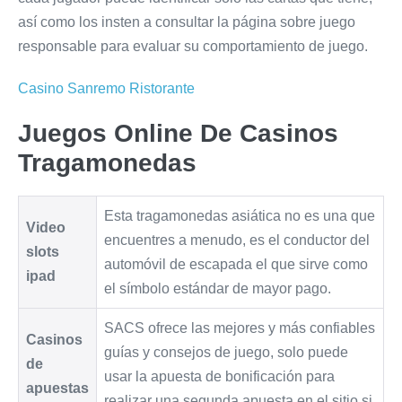
así como los insten a consultar la página sobre juego
responsable para evaluar su comportamiento de juego.
Casino Sanremo Ristorante
Juegos Online De Casinos
Tragamonedas
Esta tragamonedas asiática no es una que
Video
encuentres a menudo, es el conductor del
slots
automóvil de escapada el que sirve como
ipad
el símbolo estándar de mayor pago.
SACS ofrece las mejores y más confiables
Casinos
guías y consejos de juego, solo puede
de
usar la apuesta de bonificación para
apuestas
realizar una segunda apuesta en el sitio si