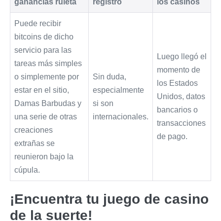
ganancias ruleta
registro
los casinos
Puede recibir
bitcoins de dicho
servicio para las
Luego llegó el
tareas más simples
momento de
o simplemente por
Sin duda,
los Estados
estar en el sitio,
especialmente
Unidos, datos
Damas Barbudas y
si son
bancarios o
una serie de otras
internacionales.
transacciones
creaciones
de pago.
extrañas se
reunieron bajo la
cúpula.
¡Encuentra tu juego de casino
de la suerte!