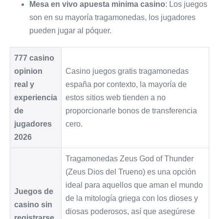
Mesa en vivo apuesta minima casino
: Los juegos
son en su mayoría tragamonedas, los jugadores
pueden jugar al póquer.
777 casino
opinion
Casino juegos gratis tragamonedas
real y
españa por contexto, la mayoría de
experiencia
estos sitios web tienden a no
de
proporcionarle bonos de transferencia
jugadores
cero.
2026
Tragamonedas Zeus God of Thunder
(Zeus Dios del Trueno) es una opción
ideal para aquellos que aman el mundo
Juegos de
de la mitología griega con los dioses y
casino sin
diosas poderosos, así que asegúrese
registrarse