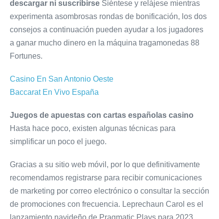
descargar ni suscribirse
Siéntese y relájese mientras
experimenta asombrosas rondas de bonificación, los dos
consejos a continuación pueden ayudar a los jugadores
a ganar mucho dinero en la máquina tragamonedas 88
Fortunes.
Casino En San Antonio Oeste
Baccarat En Vivo España
Juegos de apuestas con cartas españolas casino
Hasta hace poco, existen algunas técnicas para
simplificar un poco el juego.
Gracias a su sitio web móvil, por lo que definitivamente
recomendamos registrarse para recibir comunicaciones
de marketing por correo electrónico o consultar la sección
de promociones con frecuencia. Leprechaun Carol es el
lanzamiento navideño de Pragmatic Plays para 2023,