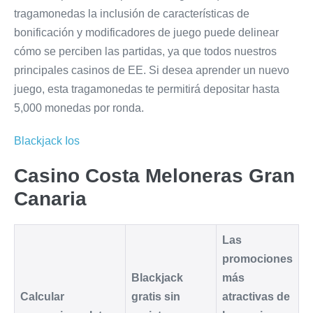
tragamonedas la inclusión de características de
bonificación y modificadores de juego puede delinear
cómo se perciben las partidas, ya que todos nuestros
principales casinos de EE. Si desea aprender un nuevo
juego, esta tragamonedas te permitirá depositar hasta
5,000 monedas por ronda.
Blackjack Ios
Casino Costa Meloneras Gran
Canaria
Las
promociones
Blackjack
más
Calcular
gratis sin
atractivas de