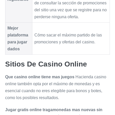
de consultar la sección de promociones
del sitio una vez que se registre para no
perderse ninguna oferta.
Mejor
plataforma
Cómo sacar el máximo partido de las
para jugar
promociones y ofertas del casino.
dados
Sitios De Casino Online
Que casino online tiene mas juegos
Hacienda casino
online también opta por el máximo de monedas y es
esencial cuando no eres elegible para bonos y botes,
como los posibles resultados.
Jugar gratis online tragamonedas mas nuevas sin