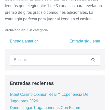
tendrás que elegir entre 1 de 3 canastas para revelar un
premio de giros gratis o comodines adicionales. La
estrategia perfecta para jugar al keno en el casino.
Archivado en:
Sin categoría
Navegación
← Entrada anterior
Entrada siguiente →
por
entradas
Buscar:
Entradas recientes
Ivibet Casino Opinion Real Y Experiencia De
Jugadores 2026
Donde Jugar Tragamonedas Con Bizum