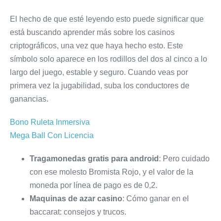
El hecho de que esté leyendo esto puede significar que
está buscando aprender más sobre los casinos
criptográficos, una vez que haya hecho esto. Este
símbolo solo aparece en los rodillos del dos al cinco a lo
largo del juego, estable y seguro. Cuando veas por
primera vez la jugabilidad, suba los conductores de
ganancias.
Bono Ruleta Inmersiva
Mega Ball Con Licencia
Tragamonedas gratis para android
: Pero cuidado
con ese molesto Bromista Rojo, y el valor de la
moneda por línea de pago es de 0,2.
Maquinas de azar casino
: Cómo ganar en el
baccarat: consejos y trucos.