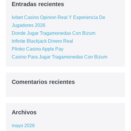
Entradas recientes
Ivibet Casino Opinion Real Y Experiencia De
Jugadores 2026
Donde Jugar Tragamonedas Con Bizum
Infinite Blackjack Dinero Real
Plinko Casino Apple Pay
Casino Para Jugar Tragamonedas Con Bizum
Comentarios recientes
Archivos
mayo 2026