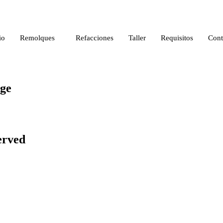
io
Remolques
Refacciones
Taller
Requisitos
Cont
dge
erved