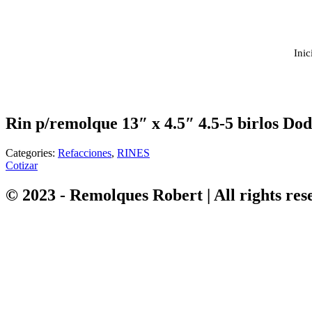
Inic
Rin p/remolque 13″ x 4.5″ 4.5-5 birlos Do
Categories:
Refacciones
,
RINES
Cotizar
© 2023 - Remolques Robert | All rights res
Vuelve
al
inicio