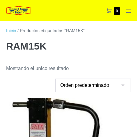
Saltar
Carrito
Artículos
0
al
Alte
en
de
contenido
men
el
la
carrito
Inicio
/ Productos etiquetados “RAM15K”
compra
RAM15K
Mostrando el único resultado