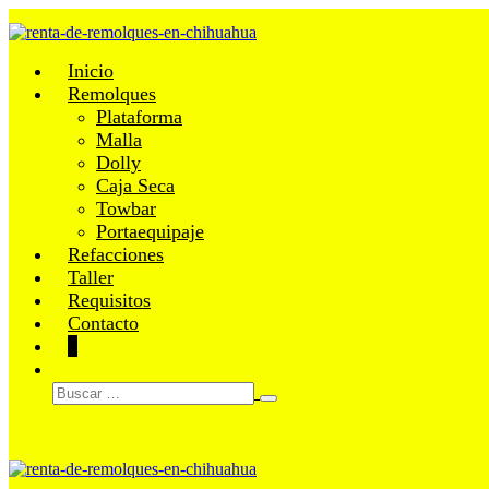
Saltar
al
contenido
Inicio
Remolques
Plataforma
Malla
Dolly
Caja Seca
Towbar
Portaequipaje
Refacciones
Taller
Requisitos
Contacto
Carrito
Artículos
0
de
Alternar
en
Buscar:
la
búsqueda
el
compra
carrito