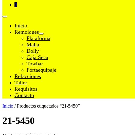
Carrito
Artículos
0
de
en
la
el
Alternar
compra
carrito
menú
Inicio
Remolques
Alternar
Plataforma
menú
Malla
Dolly
Caja Seca
Towbar
Portaequipaje
Refacciones
Taller
Requisitos
Contacto
Inicio
/ Productos etiquetados “21-5450”
21-5450