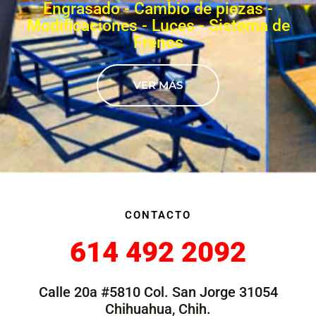
Engrasado - Cambio de piezas -
Modificaciones - Luces - Sistema de
Frenos
VER MÁS
CONTACTO
614 492 2092
Calle 20a #5810 Col. San Jorge 31054
Chihuahua, Chih.